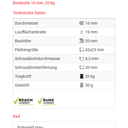
Bockrolle 16 mm, 20 kg
Technische Daten
Durchmesser
16 mm
Laufflächenbreite
19 mm
Bauhöhe
20 mm
Plattengröße
42x23 mm
Schraublochdurchmesser
4,3 mm
Schraublochentfernung
20 mm
Tragkraft
20 kg
Gewicht
30 g
Rad
Polyamid grau