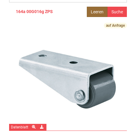
164a 00G016g ZPS
Leeren
auf Anfrage
Datenblatt