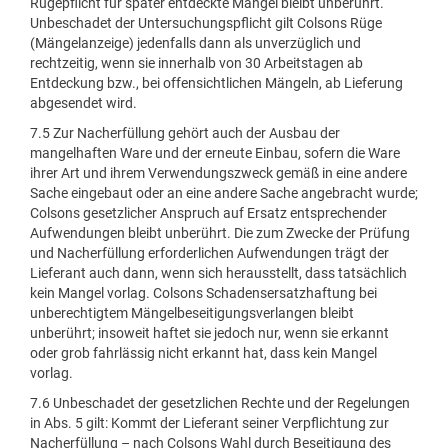
Rügepflicht für später entdeckte Mängel bleibt unberührt.
Unbeschadet der Untersuchungspflicht gilt Colsons Rüge
(Mängelanzeige) jedenfalls dann als unverzüglich und
rechtzeitig, wenn sie innerhalb von 30 Arbeitstagen ab
Entdeckung bzw., bei offensichtlichen Mängeln, ab Lieferung
abgesendet wird.
7.5 Zur Nacherfüllung gehört auch der Ausbau der
mangelhaften Ware und der erneute Einbau, sofern die Ware
ihrer Art und ihrem Verwendungszweck gemäß in eine andere
Sache eingebaut oder an eine andere Sache angebracht wurde;
Colsons gesetzlicher Anspruch auf Ersatz entsprechender
Aufwendungen bleibt unberührt. Die zum Zwecke der Prüfung
und Nacherfüllung erforderlichen Aufwendungen trägt der
Lieferant auch dann, wenn sich herausstellt, dass tatsächlich
kein Mangel vorlag. Colsons Schadensersatzhaftung bei
unberechtigtem Mängelbeseitigungsverlangen bleibt
unberührt; insoweit haftet sie jedoch nur, wenn sie erkannt
oder grob fahrlässig nicht erkannt hat, dass kein Mangel
vorlag.
7.6 Unbeschadet der gesetzlichen Rechte und der Regelungen
in Abs. 5 gilt: Kommt der Lieferant seiner Verpflichtung zur
Nacherfüllung – nach Colsons Wahl durch Beseitigung des