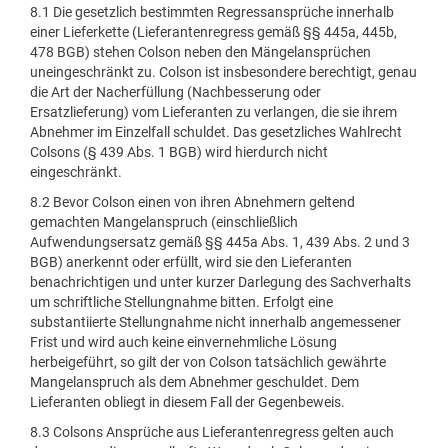
8.1 Die gesetzlich bestimmten Regressansprüche innerhalb
einer Lieferkette (Lieferantenregress gemäß §§ 445a, 445b,
478 BGB) stehen Colson neben den Mängelansprüchen
uneingeschränkt zu. Colson ist insbesondere berechtigt, genau
die Art der Nacherfüllung (Nachbesserung oder
Ersatzlieferung) vom Lieferanten zu verlangen, die sie ihrem
Abnehmer im Einzelfall schuldet. Das gesetzliches Wahlrecht
Colsons (§ 439 Abs. 1 BGB) wird hierdurch nicht
eingeschränkt.
8.2 Bevor Colson einen von ihren Abnehmern geltend
gemachten Mangelanspruch (einschließlich
Aufwendungsersatz gemäß §§ 445a Abs. 1, 439 Abs. 2 und 3
BGB) anerkennt oder erfüllt, wird sie den Lieferanten
benachrichtigen und unter kurzer Darlegung des Sachverhalts
um schriftliche Stellungnahme bitten. Erfolgt eine
substantiierte Stellungnahme nicht innerhalb angemessener
Frist und wird auch keine einvernehmliche Lösung
herbeigeführt, so gilt der von Colson tatsächlich gewährte
Mangelanspruch als dem Abnehmer geschuldet. Dem
Lieferanten obliegt in diesem Fall der Gegenbeweis.
8.3 Colsons Ansprüche aus Lieferantenregress gelten auch