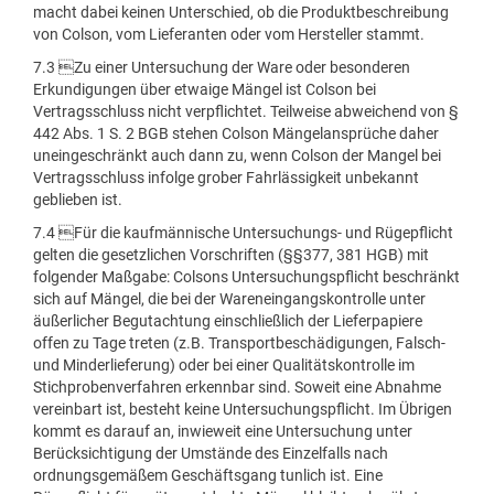
macht dabei keinen Unterschied, ob die Produktbeschreibung
von Colson, vom Lieferanten oder vom Hersteller stammt.
7.3 Zu einer Untersuchung der Ware oder besonderen
Erkundigungen über etwaige Mängel ist Colson bei
Vertragsschluss nicht verpflichtet. Teilweise abweichend von §
442 Abs. 1 S. 2 BGB stehen Colson Mängelansprüche daher
uneingeschränkt auch dann zu, wenn Colson der Mangel bei
Vertragsschluss infolge grober Fahrlässigkeit unbekannt
geblieben ist.
7.4 Für die kaufmännische Untersuchungs- und Rügepflicht
gelten die gesetzlichen Vorschriften (§§377, 381 HGB) mit
folgender Maßgabe: Colsons Untersuchungspflicht beschränkt
sich auf Mängel, die bei der Wareneingangskontrolle unter
äußerlicher Begutachtung einschließlich der Lieferpapiere
offen zu Tage treten (z.B. Transportbeschädigungen, Falsch-
und Minderlieferung) oder bei einer Qualitätskontrolle im
Stichprobenverfahren erkennbar sind. Soweit eine Abnahme
vereinbart ist, besteht keine Untersuchungspflicht. Im Übrigen
kommt es darauf an, inwieweit eine Untersuchung unter
Berücksichtigung der Umstände des Einzelfalls nach
ordnungsgemäßem Geschäftsgang tunlich ist. Eine